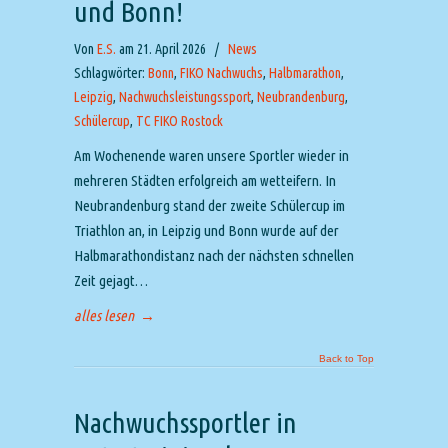
und Bonn!
Von
E.S.
am 21. April 2026
/
News
Schlagwörter:
Bonn
,
FIKO Nachwuchs
,
Halbmarathon
,
Leipzig
,
Nachwuchsleistungssport
,
Neubrandenburg
,
Schülercup
,
TC FIKO Rostock
Am Wochenende waren unsere Sportler wieder in
mehreren Städten erfolgreich am wetteifern. In
Neubrandenburg stand der zweite Schülercup im
Triathlon an, in Leipzig und Bonn wurde auf der
Halbmarathondistanz nach der nächsten schnellen
Zeit gejagt…
alles lesen
→
Back to Top
Nachwuchssportler in