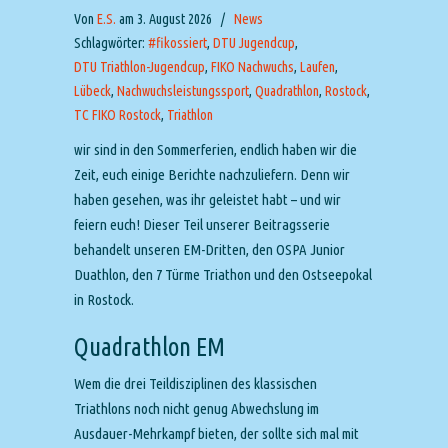
Von
E.S.
am 3. August 2026
/
News
Schlagwörter:
#fikossiert
,
DTU Jugendcup
,
DTU Triathlon-Jugendcup
,
FIKO Nachwuchs
,
Laufen
,
Lübeck
,
Nachwuchsleistungssport
,
Quadrathlon
,
Rostock
,
TC FIKO Rostock
,
Triathlon
wir sind in den Sommerferien, endlich haben wir die
Zeit, euch einige Berichte nachzuliefern. Denn wir
haben gesehen, was ihr geleistet habt – und wir
feiern euch! Dieser Teil unserer Beitragsserie
behandelt unseren EM-Dritten, den OSPA Junior
Duathlon, den 7 Türme Triathon und den Ostseepokal
in Rostock.
Quadrathlon EM
Wem die drei Teildisziplinen des klassischen
Triathlons noch nicht genug Abwechslung im
Ausdauer-Mehrkampf bieten, der sollte sich mal mit