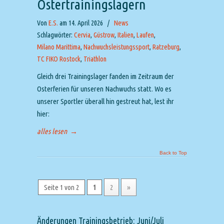
Ostertrainingslagern
Von
E.S.
am 14. April 2026
/
News
Schlagwörter:
Cervia
,
Güstrow
,
Italien
,
Laufen
,
Milano Marittima
,
Nachwuchsleistungssport
,
Ratzeburg
,
TC FIKO Rostock
,
Triathlon
Gleich drei Trainingslager fanden im Zeitraum der
Osterferien für unseren Nachwuchs statt. Wo es
unserer Sportler überall hin gestreut hat, lest ihr
hier:
alles lesen
→
Back to Top
Seite 1 von 2
1
2
»
Änderungen Trainingsbetrieb: Juni/Juli