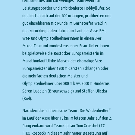
temporeiches und kurzweiliges Team-Event für
Leistungssportler und ambitionierte Hobbyläufer. So
duellierten sich auf der 600 m langen, profilierten und
gut einsehbaren mit Runde im Barnstorfer Wald in
den zurückliegenden Jahren im Lauf der Asse EM-,
WM- und OlympiateilnehmerInnen in einem 3-er
Mixed-Team mit mindestens einer Frau. Unter Ihnen
beispielsweise die Rostocker Europameisterin im
Marathonlauf Ulrike Maisch, der ehemalige Vize-
Europameister über 1500 m Carsten Schlangen oder
die mehrfachen deutschen Meister und
Olympiateilnehmer über 800 m bzw. 3000 m Hindernis
Sören Ludolph (Braunschweig) und Steffen Uliczka
(Kiel).
Nachdem das einheimische Team „Die Wadenbeißer“
im Lauf der Asse über 18 km im letzten Jahr auf den 2.
Rang einkam, wird Teamkapitän Tom Gröschel (TC
FIKO Rostock) in diesem Jahr neuer Besetzung auf