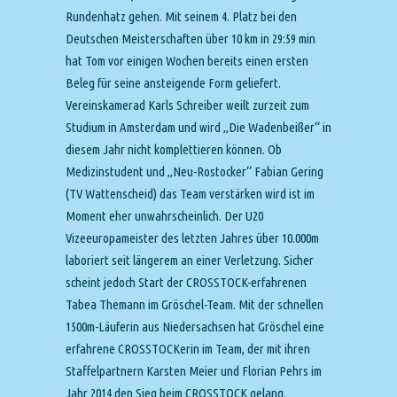
Rundenhatz gehen. Mit seinem 4. Platz bei den
Deutschen Meisterschaften über 10 km in 29:59 min
hat Tom vor einigen Wochen bereits einen ersten
Beleg für seine ansteigende Form geliefert.
Vereinskamerad Karls Schreiber weilt zurzeit zum
Studium in Amsterdam und wird „Die Wadenbeißer“ in
diesem Jahr nicht komplettieren können. Ob
Medizinstudent und „Neu-Rostocker“ Fabian Gering
(TV Wattenscheid) das Team verstärken wird ist im
Moment eher unwahrscheinlich. Der U20
Vizeeuropameister des letzten Jahres über 10.000m
laboriert seit längerem an einer Verletzung. Sicher
scheint jedoch Start der CROSSTOCK-erfahrenen
Tabea Themann im Gröschel-Team. Mit der schnellen
1500m-Läuferin aus Niedersachsen hat Gröschel eine
erfahrene CROSSTOCKerin im Team, der mit ihren
Staffelpartnern Karsten Meier und Florian Pehrs im
Jahr 2014 den Sieg beim CROSSTOCK gelang.