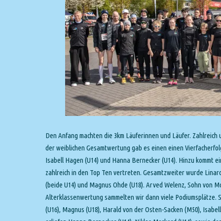
Den Anfang machten die 3km Läuferinnen und Läufer. Zahlreich u
der weiblichen Gesamtwertung gab es einen einen Vierfacherfolg
Isabell Hagen (U14) und Hanna Bernecker (U14). Hinzu kommt ei
zahlreich in den Top Ten vertreten. Gesamtzweiter wurde Linar
(beide U14) und Magnus Ohde (U18). Arved Welenz, Sohn von Mo
Alterklassenwertung sammelten wir dann viele Podiumsplätze. S
(U16), Magnus (U18), Harald von der Osten-Sacken (M50), Isabell 