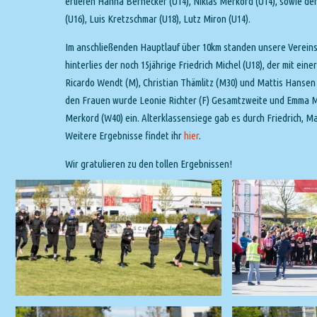
erliefen Hanna Bernecker (U14), Niklas Merkord (U14), sowie den
(U16), Luis Kretzschmar (U18), Lutz Miron (U14).
Im anschließenden Hauptlauf über 10km standen unsere Vereinsta
hinterlies der noch 15jährige Friedrich Michel (U18), der mit ei
Ricardo Wendt (M), Christian Thämlitz (M30) und Mattis Hansen (
den Frauen wurde Leonie Richter (F) Gesamtzweite und Emma Mir
Merkord (W40) ein. Alterklassensiege gab es durch Friedrich, Mat
Weitere Ergebnisse findet ihr
hier
.
Wir gratulieren zu den tollen Ergebnissen!