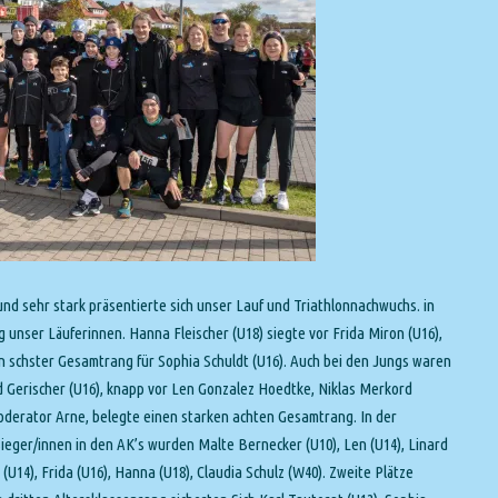
nd sehr stark präsentierte sich unser Lauf und Triathlonnachwuchs. in
 unser Läuferinnen. Hanna Fleischer (U18) siegte vor Frida Miron (U16),
n schster Gesamtrang für Sophia Schuldt (U16). Auch bei den Jungs waren
d Gerischer (U16), knapp vor Len Gonzalez Hoedtke, Niklas Merkord
derator Arne, belegte einen starken achten Gesamtrang. In der
ieger/innen in den AK’s wurden Malte Bernecker (U10), Len (U14), Linard
(U14), Frida (U16), Hanna (U18), Claudia Schulz (W40). Zweite Plätze