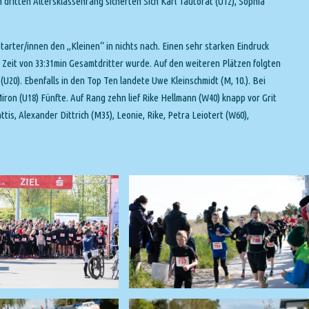
 dritten Altersklassenrang sicherten Sich Karl Tautorat (U12), Sophia
rter/innen den „Kleinen“ in nichts nach. Einen sehr starken Eindruck
ner Zeit von 33:31min Gesamtdritter wurde. Auf den weiteren Plätzen folgten
U20). Ebenfalls in den Top Ten landete Uwe Kleinschmidt (M, 10.). Bei
on (U18) Fünfte. Auf Rang zehn lief Rike Hellmann (W40) knapp vor Grit
tis, Alexander Dittrich (M35), Leonie, Rike, Petra Leiotert (W60),