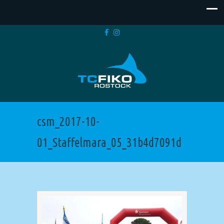
csm_2017-10-
01_Staffelmara_05_31b4d7091d