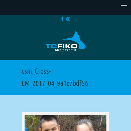
csm_Cross-
LM_2017_04_9a1e7bdf56