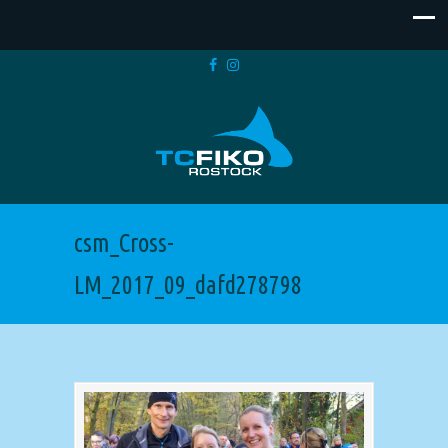
csm_Cross-
LM_2017_09_dafd278798