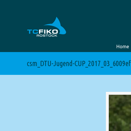
Home
csm_DTU-Jugend-CUP_2017_03_6009ef