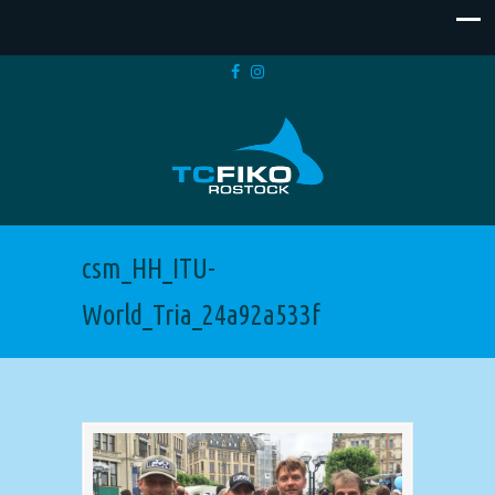
csm_HH_ITU-
World_Tria_24a92a533f