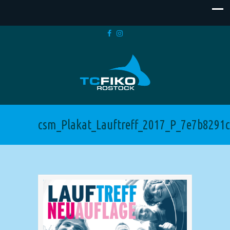
csm_Plakat_Lauftreff_2017_P_7e7b8291