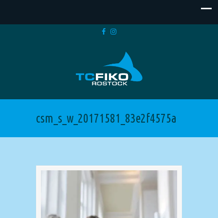
csm_s_w_20171581_83e2f4575a