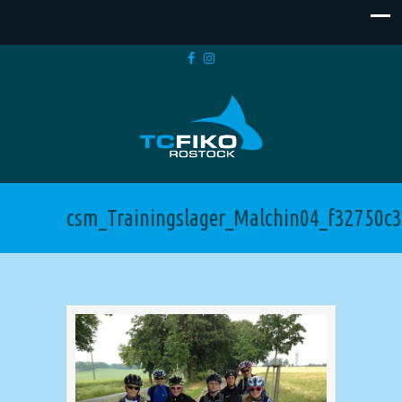
csm_Trainingslager_Malchin04_f32750c