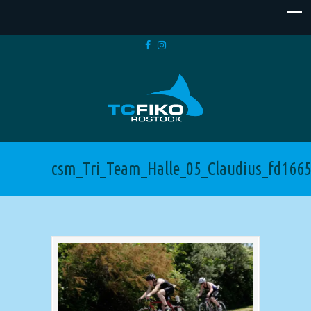
csm_Tri_Team_Halle_05_Claudius_fd166