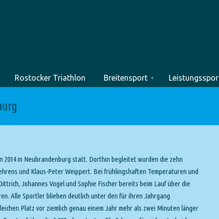
Rostocker Triathlon
Breitensport
Leistungsspor
burg
son 2014 in Neubrandenburg statt. Dorthin begleitet wurden die zehn
ehrens und Klaus-Peter Weippert. Bei frühlingshaften Temperaturen und
ittrich, Johannes Vogel und Sophie Fischer bereits beim Lauf über die
n. Alle Sportler blieben deutlich unter den für ihren Jahrgang
eichen Platz vor ziemlich genau einem Jahr mehr als zwei Minuten länger