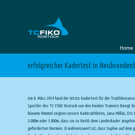
Home
erfolgreicher Kadertest in Neubranden
Am 8. März 2014 fand der letzte Kadertest für die Triathlonsai
Sportler des TC FIKO Rostock von den beiden Trainern Bengt B
blauem Himmel zeigten unsere Kaderathleten, Jana Millat, Eric D
3.000m oder 5.000m, dass sie zu Recht dem Landeskader angehöre
geforderten Normen. Erwähnenswert ist, dass Sophie auf dem gl