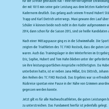
für die Strecke gebraucht hat – eine hervorragende Entwicklung
der mit 10:15 min seine gute Leistung aus dem letzten Kadertes
Kadernorm deutlich. Das gelang auch seinem Freund Hubert Stöv
Trapp und Karl Dietrich unterwegs. Maxi gewann den Lauf über 1
Schüler A können beide noch nicht in den Kader aufgenommen w
2014, dann schon für die Saison 2015, sind sie heiße Kandidaten
Nach einer Mittagspause ging es in die Schwimmhalle. Die Sport
zeigten die Triathleten des TC FIKO Rostock, dass die guten 
waren. Auch das Trainingslager in den Winterferien im Erzgebirg
Eric, Sophie, Hubert und Tom Hahn blieben unter der gefordert
sie ihre leistungssportlichen Ansprüche rechtfertigten. Da Hu
unterboten hatte, ist er neben Jana Millat, Eric Dittrich, Joha
den Reihen des TC FIKO Rostock. Das Ergebnis war so erfreulic
Rückreise spontan eine Pause in der Nähe von Grimmen anordne
gegessen werden konnte.
Jetzt gilt es für alle Nachwuchsathleten, die guten Leistunge
zu unterstreichen. Das Fundament hierfür ist jedenfalls gelegt.