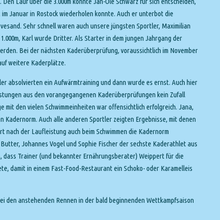
. Den Lauf über die 3.000m konnte Jan-Ole Schwarz für sich entscheiden,
t im Januar in Rostock wiederholen konnte. Auch er unterbot die
esand. Sehr schnell waren auch unsere jüngsten Sportler, Maximilian
.000m, Karl wurde Dritter. Als Starter in dem jungen Jahrgang der
erden. Bei der nächsten Kaderüberprüfung, voraussichtlich im November
 auf weitere Kaderplätze.
ler absolvierten ein Aufwärmtraining und dann wurde es ernst. Auch hier
Leistungen aus den vorangegangenen Kaderüberprüfungen kein Zufall
e mit den vielen Schwimmeinheiten war offensichtlich erfolgreich. Jana,
en Kadernorm. Auch alle anderen Sportler zeigten Ergebnisse, mit denen
bert nach der Laufleistung auch beim Schwimmen die Kadernorm
nn Butter, Johannes Vogel und Sophie Fischer der sechste Kaderathlet aus
h, dass Trainer (und bekannter Ernährungsberater) Weippert für die
te, damit in einem Fast-Food-Restaurant ein Schoko- oder Karamelleis
n bei den anstehenden Rennen in der bald beginnenden Wettkampfsaison