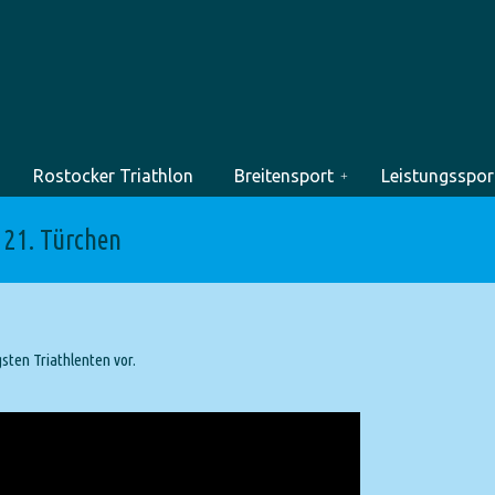
Rostocker Triathlon
Breitensport
Leistungsspor
 21. Türchen
sten Triathlenten vor.