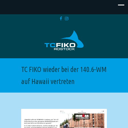
TC FIKO wieder bei der 140.6-WM
auf Hawaii vertreten