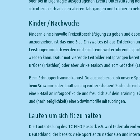
oder bei in Eigenregie ausgetragenen Events Unterstützung ben
rekrutieren sich aus den älteren Jahrgängen und trainieren neb
Kinder / Nachwuchs
Kindern eine sinnvolle Freizeitbeschäftigung zu geben und dabe
anzuerziehen, ist das eine Ziel. Ein zweites ist das Entdecken 
Leistungen möglich werden und somit eine weiterführende spor
werden kann. Dafür motivierende Leitbilder entsprangen bereits
Brüder (Triathlon) oder aber Ulrike Maisch und Tom Gröschel (La
Beim Schnuppertraining kannst Du ausprobieren, ob unsere Spor
beim Schwimm- oder Lauftraining vorbei schauen! Suche dir ei
eine E-Mail an info@tc-fiko.de und freu dich auf dein Training
und (nach Möglichkeit) eine Schwimmbrille mitzubringen.
Laufen um sich fit zu halten
Die Laufabteilung des TC FIKO Rostock e.V. wird federführend v
Deutschland, der bereits viele Sportler zu nationalen und inter