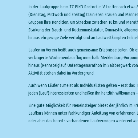
In der Laufgruppe beim TC FIKO Rostock e. V. treffen sich etwa
(Dienstag, Mittwoch und Freitag) trainieren Frauen und Männer
Gruppen ihre Kondition, um Strecken zwischen 10 km und Marath
Stärkung der Bauch- und Rückenmuskulatur, Gymnastik, allgeme
hinaus ehrgeizige Ziele verfolgt und an Laufwettkämpfen teilne
Laufen im Verein heißt auch gemeinsame Erlebnisse teilen. Ob e
verlängerte Wochenendausflug innerhalb Mecklenburg-Vorpomme
hinaus (Rennsteiglauf, Untertagemarathon im Salzbergwerk von
Aktivität stehen dabei im Vordergrund.
Auch wenn Läufer zumeist als Individualisten gelten – erst das T
jeden (Lauf)Interessierten und heißen ihn herzlich willkommen 
Eine gute Möglichkeit für Neueinsteiger bietet der jährlich im 
Laufkurs können unter fachkundiger Anleitung von erfahrenen L
oder aber das bereits vorhandenen Laufvermögen weiterentwic