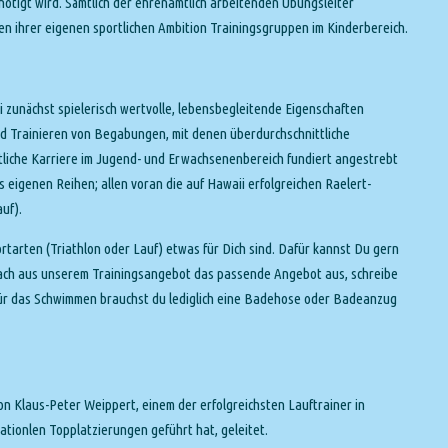
ötigt wird. Sämtlich der ehrenamtlich arbeitenden Übungsleiter
en ihrer eigenen sportlichen Ambition Trainingsgruppen im Kinderbereich.
i zunächst spielerisch wertvolle, lebensbegleitende Eigenschaften
und Trainieren von Begabungen, mit denen überdurchschnittliche
tliche Karriere im Jugend- und Erwachsenenbereich fundiert angestrebt
 eigenen Reihen; allen voran die auf Hawaii erfolgreichen Raelert-
uf).
tarten (Triathlon oder Lauf) etwas für Dich sind. Dafür kannst Du gern
nfach aus unserem Trainingsangebot das passende Angebot aus, schreibe
. Für das Schwimmen brauchst du lediglich eine Badehose oder Badeanzug
on Klaus-Peter Weippert, einem der erfolgreichsten Lauftrainer in
nationlen Topplatzierungen geführt hat, geleitet.