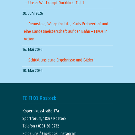
Unser Wettkampf-Rückblick: Teil 1
20. Juni 2026
Rennsteig, Wings for Life, Karls Erdbeerhof und
eine Landesmeisterschaft auf der Bahn – FIKOs in
Action
16. Mai 2026
Schickt uns eure Ergebnisse und Bilder!
10. Mai 2026
TC FIKO Rostock
Kopernikusstraße 17a
Sportforum, 18057 Rostock
Telefon / 0381-2013732
Folge uns /
Facebook,
Instagram