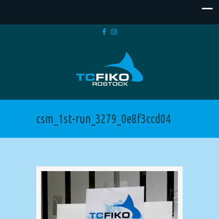
csm_1st-run_3279_0e8f3ccd04