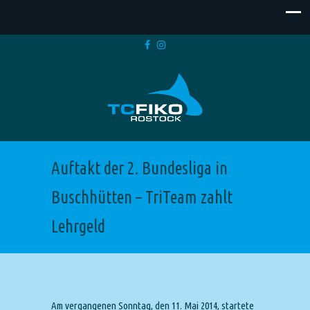
Auftakt der 2. Bundesliga in
Buschhütten – TriTeam zahlt
Lehrgeld
Am vergangenen Sonntag, den 11. Mai 2014, startete