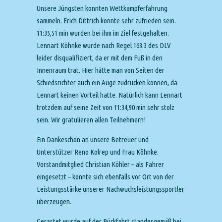
Unsere Jüngsten konnten Wettkampferfahrung
sammeln. Erich Dittrich konnte sehr zufrieden sein.
11:35,51 min wurden bei ihm im Ziel festgehalten.
Lennart Köhnke wurde nach Regel 163.3 des DLV
leider disqualifiziert, da er mit dem Fuß in den
Innenraum trat. Hier hätte man von Seiten der
Schiedsrichter auch ein Auge zudrücken können, da
Lennart keinen Vorteil hatte. Natürlich kann Lennart
trotzdem auf seine Zeit von 11:34,90 min sehr stolz
sein. Wir gratulieren allen Teilnehmern!
Ein Dankeschön an unsere Betreuer und
Unterstützer Reno Kolrep und Frau Köhnke.
Vorstandmitglied Christian Köhler – als Fahrer
eingesetzt – konnte sich ebenfalls vor Ort von der
Leistungsstärke unserer Nachwuchsleistungssportler
überzeugen.
Gerastet wurde auf der Rückfahrt standesgemäß bei