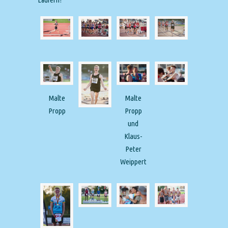
Malte
Malte
Propp
Propp
und
Klaus-
Peter
Weippert