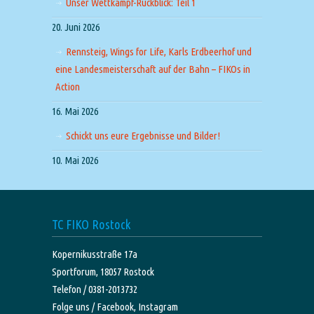
Unser Wettkampf-Rückblick: Teil 1
20. Juni 2026
Rennsteig, Wings for Life, Karls Erdbeerhof und
eine Landesmeisterschaft auf der Bahn – FIKOs in
Action
16. Mai 2026
Schickt uns eure Ergebnisse und Bilder!
10. Mai 2026
TC FIKO Rostock
Kopernikusstraße 17a
Sportforum, 18057 Rostock
Telefon / 0381-2013732
Folge uns /
Facebook,
Instagram