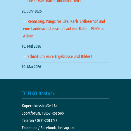
Unser Wettkampf-Rückblick: Teil 1
20. Juni 2026
Rennsteig, Wings for Life, Karls Erdbeerhof und
eine Landesmeisterschaft auf der Bahn – FIKOs in
Action
16. Mai 2026
Schickt uns eure Ergebnisse und Bilder!
10. Mai 2026
TC FIKO Rostock
Kopernikusstraße 17a
Sportforum, 18057 Rostock
Telefon / 0381-2013732
Folge uns /
Facebook,
Instagram