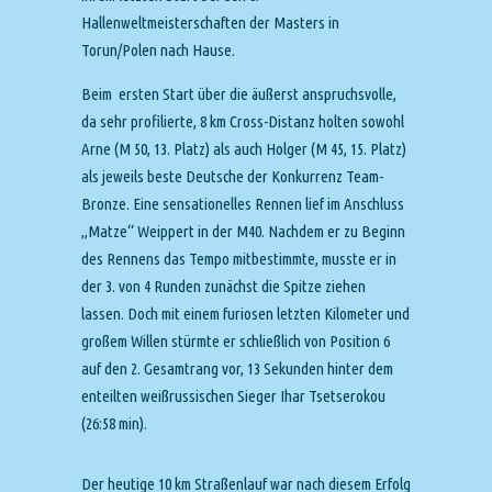
Hallenweltmeisterschaften der Masters in
Torun/Polen nach Hause.
Beim
ersten Start über die äußerst anspruchsvolle,
da sehr profilierte, 8 km Cross-Distanz holten sowohl
Arne (M 50, 13. Platz) als auch Holger (M 45, 15. Platz)
als jeweils beste Deutsche der Konkurrenz Team-
Bronze. Eine sensationelles Rennen lief im Anschluss
„Matze“ Weippert in der M40. Nachdem er zu Beginn
des Rennens das Tempo mitbestimmte, musste er in
der 3. von 4 Runden zunächst die Spitze ziehen
lassen. Doch mit einem furiosen letzten Kilometer und
großem Willen stürmte er schließlich von Position 6
auf den 2. Gesamtrang vor, 13 Sekunden hinter dem
enteilten weißrussischen Sieger Ihar Tsetserokou
(26:58 min).
Der heutige 10 km Straßenlauf war nach diesem Erfolg