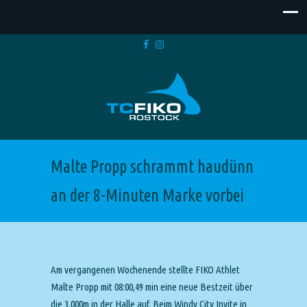
Malte Propp schrammt haudünn
an der 8-Minuten Marke vorbei
Am vergangenen Wochenende stellte FIKO Athlet
Malte Propp mit 08:00,49 min eine neue Bestzeit über
die 3.000m in der Halle auf. Beim Windy City Invite in