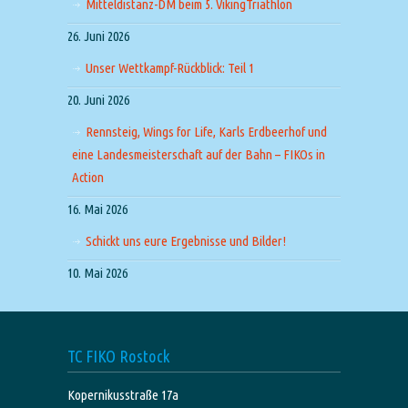
Mitteldistanz-DM beim 5. VikingTriathlon
26. Juni 2026
Unser Wettkampf-Rückblick: Teil 1
20. Juni 2026
Rennsteig, Wings for Life, Karls Erdbeerhof und
eine Landesmeisterschaft auf der Bahn – FIKOs in
Action
16. Mai 2026
Schickt uns eure Ergebnisse und Bilder!
10. Mai 2026
TC FIKO Rostock
Kopernikusstraße 17a