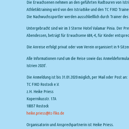
Die Erwachsenen nehmen an den geführten Radtouren von IstriaB
Athletiktraining wird von den IstriaBike und den TC FIKO Traine
Die Nachwuchssportler werden ausschließlich durch Trainer des 
Untergebracht sind wir im 3 Sterne Hotel Valamar Pinia. Der Pr
Abendessen, beträgt für Erwachsene 684,-€, für Kinder entspre
Die Anreise erfolgt privat oder vom Verein organisiert in 9-Sitz
Alle Informationen rund um die Reise sowie das Anmeldeformula
Istrien 2020‘.
Die Anmeldung ist bis 31.01.2020 möglich, per Mail oder Post an:
TC FIKO Rostock e.V.
z.H. Heike Priess
Kopernikusstr. 17A
18057 Rostock
heike.priess@tc-fiko.de
Organisatorin und Ansprechpartnerin ist Heike Priess.