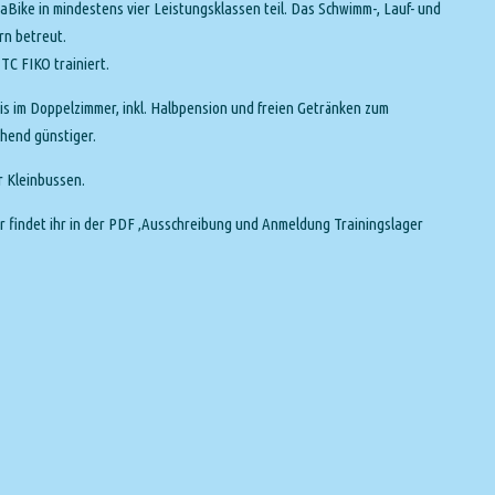
ike in mindestens vier Leistungsklassen teil. Das Schwimm-, Lauf- und
rn betreut.
TC FIKO trainiert.
eis im Doppelzimmer, inkl. Halbpension und freien Getränken zum
chend günstiger.
er Kleinbussen.
r findet ihr in der PDF ‚Ausschreibung und Anmeldung Trainingslager