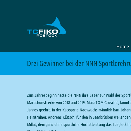
Home
Drei Gewinner bei der NNN Sportlerehr
Zum Jahresbeginn hatte die NNN ihre Leser zur Wahl der Sportl
Marathonstrecke von 2018 und 2019, MaraTOM Gröschel, konnte 
Jahres geehrt. In der Kategorie Nachwuchs männlich kam Johann
Heimtrainer, Andreas Klütsch, für den in Saarbrücken weilende
Millat, dem ganz ohne sportliche Höchstleistung das Losglück h