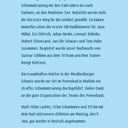
Schwimmtraining mit den Fahrrädern los nach
Dahmen, an den Malchiner See. Natürlich wurde nicht
der kürzeste Weg für die Anfahrt gewählt. So kamen
immerhin schon die ersten 100 Radkilometer für Jana
Millat, Eric Dittrich, Julian Necke, Lennart Köhnke,
Hubert Stövesand, Jan Ole Schwarz und Tom Hahn
zusammen. Begleitet wurde unser Nachwuchs von
Gunnar Schlimm aus dem TriTeam und dem Trainer
Bengt Behrens.
Bei traumhaften Wetter in der Mecklenburger
Schweiz wurde vor Ort im Peenebad in Malchin ein
straffes Schwimmtraining durchgeführt. Vielen Dank
an die gute Organisation des Teams des Peenebads.
Nach 10 km Laufen, 13 km Schwimmen und 375 km mit
dem Rad sind unsere Athleten am Montag, den 9.
Juni, gut wieder in Rostock angekommen.