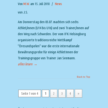
Von
M.W.
am 15. Juli 2018
/
News
von J.S.
Am Donnerstag den 05.07. machten sich sechs
Athlet/innen (U14 bis U16) und zwei Trainer/innen auf
den Weg nach Schweden. Der vom IFK Helsingborg
organisierte traditionsreiche Wettkampf
”Öresundspelen” war die erste internationale
Bewährungsprobe für einige AthletInnen der
Trainingsgruppe von Trainer Jan Seemann.
alles lesen
→
Back to Top
Seite 1 von 4
1
2
3
4
»