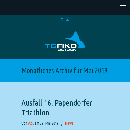
Monatliches Archiv für Mai 2019
Ausfall 16. Papendorfer
Triathlon
Von
A.S.
am 29. Mai 2019
/
News