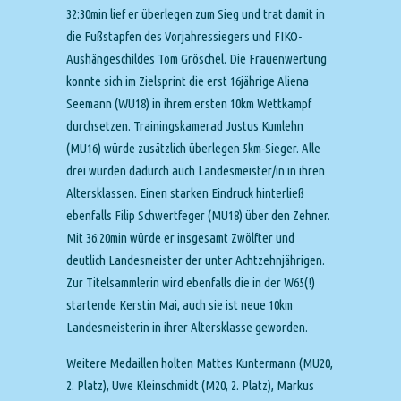
32:30min lief er überlegen zum Sieg und trat damit in
die Fußstapfen des Vorjahressiegers und FIKO-
Aushängeschildes Tom Gröschel. Die Frauenwertung
konnte sich im Zielsprint die erst 16jährige Aliena
Seemann (WU18) in ihrem ersten 10km Wettkampf
durchsetzen. Trainingskamerad Justus Kumlehn
(MU16) würde zusätzlich überlegen 5km-Sieger. Alle
drei wurden dadurch auch Landesmeister/in in ihren
Altersklassen. Einen starken Eindruck hinterließ
ebenfalls Filip Schwertfeger (MU18) über den Zehner.
Mit 36:20min würde er insgesamt Zwölfter und
deutlich Landesmeister der unter Achtzehnjährigen.
Zur Titelsammlerin wird ebenfalls die in der W65(!)
startende Kerstin Mai, auch sie ist neue 10km
Landesmeisterin in ihrer Altersklasse geworden.
Weitere Medaillen holten Mattes Kuntermann (MU20,
2. Platz), Uwe Kleinschmidt (M20, 2. Platz), Markus