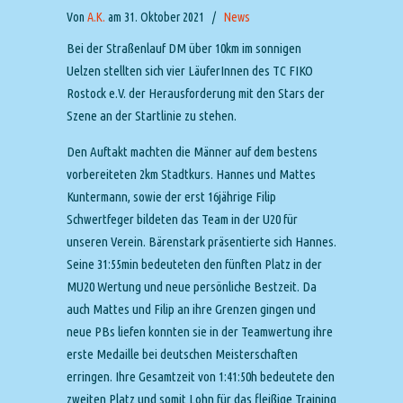
Von
A.K.
am 31. Oktober 2021
/
News
Bei der Straßenlauf DM über 10km im sonnigen
Uelzen stellten sich vier LäuferInnen des TC FIKO
Rostock e.V. der Herausforderung mit den Stars der
Szene an der Startlinie zu stehen.
Den Auftakt machten die Männer auf dem bestens
vorbereiteten 2km Stadtkurs. Hannes und Mattes
Kuntermann, sowie der erst 16jährige Filip
Schwertfeger bildeten das Team in der U20 für
unseren Verein. Bärenstark präsentierte sich Hannes.
Seine 31:55min bedeuteten den fünften Platz in der
MU20 Wertung und neue persönliche Bestzeit. Da
auch Mattes und Filip an ihre Grenzen gingen und
neue PBs liefen konnten sie in der Teamwertung ihre
erste Medaille bei deutschen Meisterschaften
erringen. Ihre Gesamtzeit von 1:41:50h bedeutete den
zweiten Platz und somit Lohn für das fleißige Training