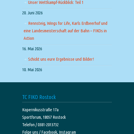
Unser Wettkampf-Rückblick: Teil 1
20. Juni 2026
Rennsteig, Wings for Life, Karls Erdbeerhof und
eine Landesmeisterschaft auf der Bahn – FIKOs in
Action
16. Mai 2026
Schickt uns eure Ergebnisse und Bilder!
10. Mai 2026
TC FIKO Rostock
Kopernikusstraße 17a
Sportforum, 18057 Rostock
Telefon / 0381-2013732
Folge uns /
Facebook,
Instagram