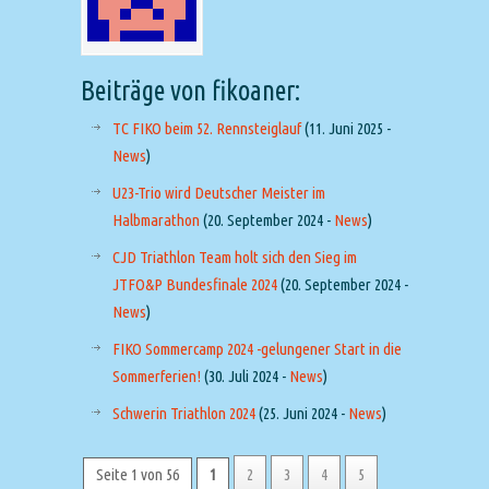
Beiträge von fikoaner:
TC FIKO beim 52. Rennsteiglauf
(11. Juni 2025 -
News
)
U23-Trio wird Deutscher Meister im
Halbmarathon
(20. September 2024 -
News
)
CJD Triathlon Team holt sich den Sieg im
JTFO&P Bundesfinale 2024
(20. September 2024 -
News
)
FIKO Sommercamp 2024 -gelungener Start in die
Sommerferien!
(30. Juli 2024 -
News
)
Schwerin Triathlon 2024
(25. Juni 2024 -
News
)
Seite 1 von 56
1
2
3
4
5