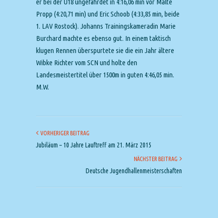
er bei der U18 ungefährdet in 4:16,06 min vor Malte
Propp (4:20,71 min) und Eric Schoob (4:33,85 min, beide
1. LAV Rostock). Johanns Trainingskameradin Marie
Burchard machte es ebenso gut. In einem taktisch
klugen Rennen überspurtete sie die ein Jahr ältere
Wibke Richter vom SCN und holte den
Landesmeistertitel über 1500m in guten 4:46,05 min.
M.W.
VORHERIGER BEITRAG
Jubiläum – 10 Jahre Lauftreff am 21. März 2015
NÄCHSTER BEITRAG
Deutsche Jugendhallenmeisterschaften