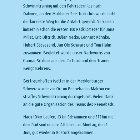
Schwimmtraining mit den Fahrrädern los nach
Dahmen, an den Malchiner See. Natürlich wurde nicht
der kürzeste Weg für die Anfahrt gewählt. So kamen
immerhin schon die ersten 100 Radkilometer für Jana
Millat, Eric Dittrich, Julian Necke, Lennart Köhnke,
Hubert Stövesand, Jan Ole Schwarz und Tom Hahn
zusammen. Begleitet wurde unser Nachwuchs von
Gunnar Schlimm aus dem TriTeam und dem Trainer
Bengt Behrens.
Bei traumhaften Wetter in der Mecklenburger
Schweiz wurde vor Ort im Peenebad in Malchin ein
straffes Schwimmtraining durchgeführt. Vielen Dank
an die gute Organisation des Teams des Peenebads.
Nach 10 km Laufen, 13 km Schwimmen und 375 km mit
dem Rad sind unsere Athleten am Montag, den 9.
Juni, gut wieder in Rostock angekommen.