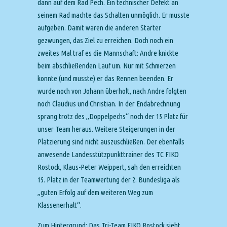
dann auf dem Rad Pech. Ein technischer Defekt an
seinem Rad machte das Schalten unmöglich. Er musste
aufgeben. Damit waren die anderen Starter
gezwungen, das Ziel zu erreichen. Doch noch ein
zweites Mal traf es die Mannschaft: Andre knickte
beim abschließenden Lauf um. Nur mit Schmerzen
konnte (und musste) er das Rennen beenden. Er
wurde noch von Johann überholt, nach Andre folgten
noch Claudius und Christian. In der Endabrechnung
sprang trotz des „Doppelpechs“ noch der 15 Platz für
unser Team heraus. Weitere Steigerungen in der
Platzierung sind nicht auszuschließen. Der ebenfalls
anwesende Landesstützpunkttrainer des TC FIKO
Rostock, Klaus-Peter Weippert, sah den erreichten
15. Platz in der Teamwertung der 2. Bundesliga als
„guten Erfolg auf dem weiteren Weg zum
Klassenerhalt“.
Zum Hintergrund: Das Tri-Team FIKO Rostock sieht