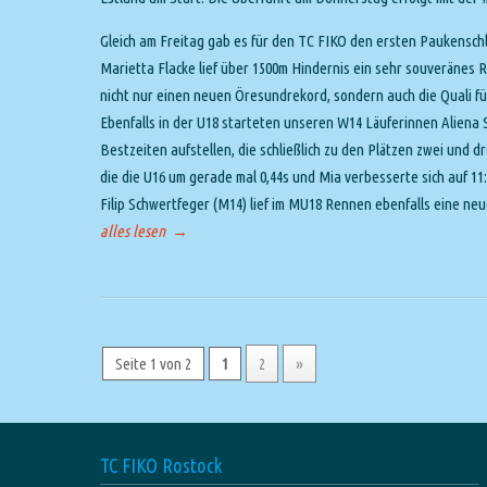
Gleich am Freitag gab es für den TC FIKO den ersten Paukensch
Marietta Flacke lief über 1500m Hindernis ein sehr souveränes
nicht nur einen neuen Öresundrekord, sondern auch die Quali fü
Ebenfalls in der U18 starteten unseren W14 Läuferinnen Alien
Bestzeiten aufstellen, die schließlich zu den Plätzen zwei und d
die die U16 um gerade mal 0,44s und Mia verbesserte sich auf 11:
Filip Schwertfeger (M14) lief im MU18 Rennen ebenfalls eine ne
alles lesen
→
Seite 1 von 2
1
2
»
TC FIKO Rostock