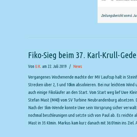
Zeitungsbericht vom 6. Jul
Fiko-Sieg beim 37. Karl-Krull-Ged
Von
U.K.
am 22. Juli 2019
/
News
Vergangenes Wochenende machte der MV Laufcup halt in Steinha
Strecken über 2, 5 und 10km absolvieren. Bei nur leichtem Wind
auch einige Fikoläufer an den Start. Vom Start weg lief Uwe Kle
Stefan Mast (M40) vom SV Turbine Neubrandenburg absetzen. Da
Nach der 5km-Wende konnte Uwe sein Vorsprung sicher verwalten u
nochmal beschleunigen und setzte sich von Paul ab. Es reichte a
Mast in 35:43min. Markus kam kurz danach mit 36:01min ins Ziel. A