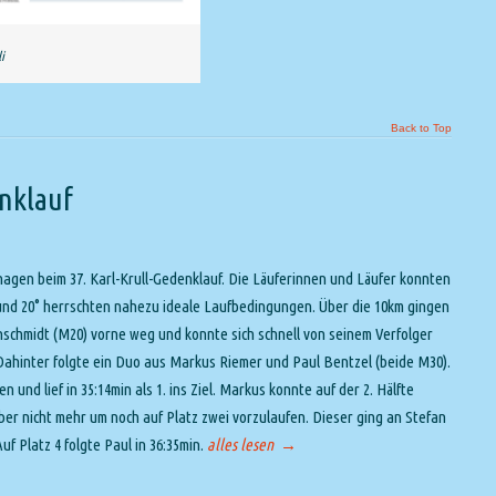
i
Back to Top
enklauf
gen beim 37. Karl-Krull-Gedenklauf. Die Läuferinnen und Läufer konnten
 und 20° herrschten nahezu ideale Laufbedingungen. Über die 10km gingen
inschmidt (M20) vorne weg und konnte sich schnell von seinem Verfolger
hinter folgte ein Duo aus Markus Riemer und Paul Bentzel (beide M30).
nd lief in 35:14min als 1. ins Ziel. Markus konnte auf der 2. Hälfte
ber nicht mehr um noch auf Platz zwei vorzulaufen. Dieser ging an Stefan
uf Platz 4 folgte Paul in 36:35min.
alles lesen
→