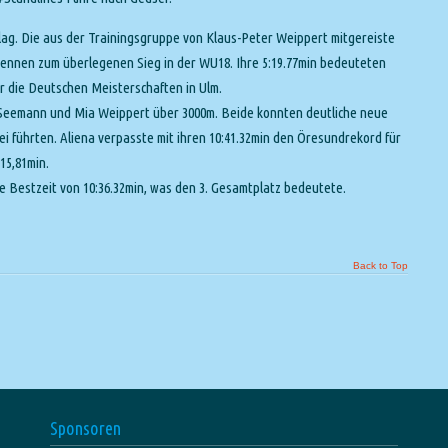
lag. Die aus der Trainingsgruppe von Klaus-Peter Weippert mitgereiste
 Rennen zum überlegenen Sieg in der WU18. Ihre 5:19.77min bedeuteten
r die Deutschen Meisterschaften in Ulm.
a Seemann und Mia Weippert über 3000m. Beide konnten deutliche neue
rei führten. Aliena verpasste mit ihren 10:41.32min den Öresundrekord für
15,81min.
ue Bestzeit von 10:36.32min, was den 3. Gesamtplatz bedeutete.
Back to Top
Sponsoren