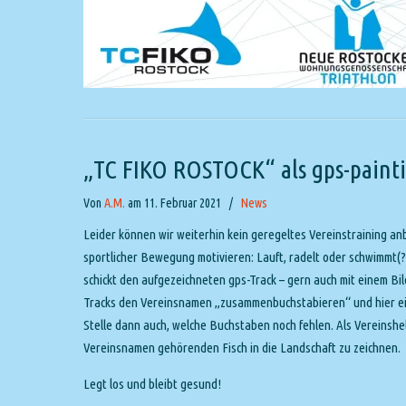
„TC FIKO ROSTOCK“ als gps-paint
Von
A.M.
am 11. Februar 2021
/
News
Leider können wir weiterhin kein geregeltes Vereinstraining anb
sportlicher Bewegung motivieren: Lauft, radelt oder schwimmt(
schickt den aufgezeichneten gps-Track – gern auch mit einem Bi
Tracks den Vereinsnamen „zusammenbuchstabieren“ und hier eini
Stelle dann auch, welche Buchstaben noch fehlen. Als Vereinsh
Vereinsnamen gehörenden Fisch in die Landschaft zu zeichnen.
Legt los und bleibt gesund!