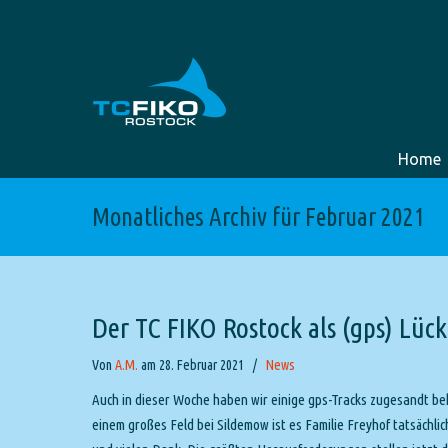
Home
Monatliches Archiv für Februar 2021
Der TC FIKO Rostock als (gps) Lüc
Von
A.M.
am 28. Februar 2021
/
News
Auch in dieser Woche haben wir einige gps-Tracks zugesandt bek
einem großes Feld bei Sildemow ist es Familie Freyhof tatsächli