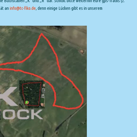
e Buchstaben „K“ und „R“ dar. Schickt bitte weiterhin eure gps-Tracks (z.
tät an
info@tc-fiko.de
, denn einige Lücken gibt es in unserem