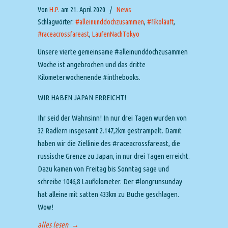
Von
H.P.
am 21. April 2020
/
News
Schlagwörter:
#alleinunddochzusammen
,
#fikoläuft
,
#raceacrossfareast
,
LaufenNachTokyo
Unsere vierte gemeinsame #alleinunddochzusammen
Woche ist angebrochen und das dritte
Kilometerwochenende #inthebooks.
WIR HABEN JAPAN ERREICHT!
Ihr seid der Wahnsinn! In nur drei Tagen wurden von
32 Radlern insgesamt 2.147,2km gestrampelt. Damit
haben wir die Ziellinie des #raceacrossfareast, die
russische Grenze zu Japan, in nur drei Tagen erreicht.
Dazu kamen von Freitag bis Sonntag sage und
schreibe 1046,8 Laufkilometer. Der #longrunsunday
hat alleine mit satten 433km zu Buche geschlagen.
Wow!
alles lesen
→