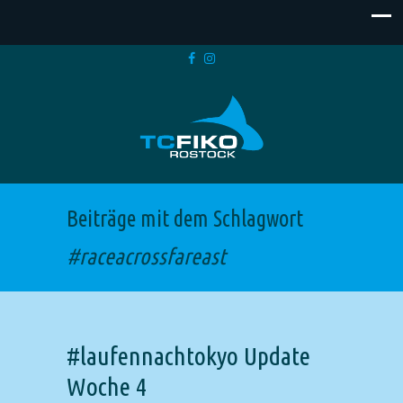
Beiträge mit dem Schlagwort
#raceacrossfareast
#laufennachtokyo Update
Woche 4