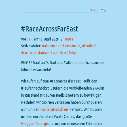
Back to Top
#RaceAcrossFarEast
Von
H.P.
am 18. April 2020
/
News
Schlagwörter:
#alleinunddochzusammen
,
#fikoläuft
,
#raceacrossfareast
,
LaufenNachTokyo
FIKOS! Rauf auf’s Rad und #alleinunddochzusammen
Kilometersammeln!
Wir rufen auf zum #raceacrossfareast. Helft den
#laufennachtokyo Läufern die verbleibenden 2.640km
in Russland mit euren Radkilometern zu bewältigen.
Nachdem wir Sibirien verlassen haben durchqueren
wir nun den
Förderationskreis
Fernost. Wir müssen
um den nördlichsten Punkt Chinas, das große
Hinggan-Gebirge
, herum, um zu unserem Fährhafen