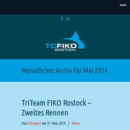
Monatliches Archiv für Mai 2014
TriTeam FIKO Rostock –
Zweites Rennen
Von
fikoaner
am 31. Mai 2014
/
News