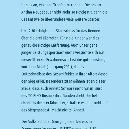
fing es an, ein paar Tropfen zu regnen. Die bekam
Antina Neugebauer nicht mehr so richtig mit, denn die
Gesamtzweite überrundete viele weitere Starter.
Um 12:30 erfolgte der Startschuss für das Rennen
über die drei Kilometer. Für viele Kinder war dies
genau die richtige Entfernung. Auch unser ganz
junger Leistungssportnachwuchs versuchte sich auf
dieser Strecke. Erwähnenswert ist die gute Leistung
von Jana Millat (Jahrgang 2001), die als
Drittschnellste des Gesamtfeldes in ihrer Altersklasse
den Sieg erlief. Besonders zu erwähnen ist an dieser
Stelle, dass auch Annett Schwarz nicht nur im Büro
des TC FIKO Rostock ihre Runden dreht. Sie lief
ebenfalls die drei Kilometer, schaffte es aber nicht auf
das Siegerpodest. Macht nichts, Annett.
Der Volkslauf über 6 km ging dann bereits im
Dauerregen für unsere 13 FIKOinaner um 13:15 los.