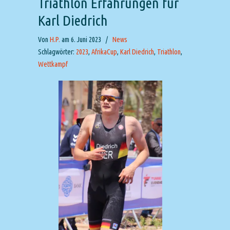
Triathlon Erfahrungen für
Karl Diedrich
Von
H.P.
am 6. Juni 2023
/
News
Schlagwörter:
2023
,
AfrikaCup
,
Karl Diedrich
,
Triathlon
,
Wettkampf