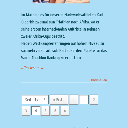
Im Mai ging es für unseren Nachwuchsathleten Karl
Diedrich zweimal zum Triathlon nach Afrika, wo er
seine ersten internationalen Auftritte im Rahmen
zweier Afrika-Cups bestritt.
Neben Wettkampferfahrungen auf hohem Niveau zu
sammeln versprach sich Karl außerdem Punkte für das
World Triathlon Ranking zu ergattern.
alles lesen
→
Back to Top
Seite 4 von 6
« Erste
«
...
2
3
4
5
6
»