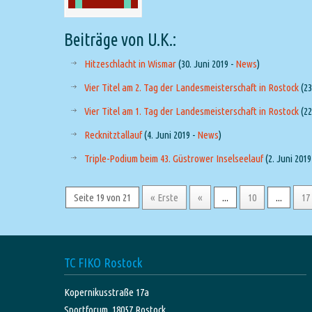
Beiträge von U.K.:
Hitzeschlacht in Wismar
(30. Juni 2019 -
News
)
Vier Titel am 2. Tag der Landesmeisterschaft in Rostock
(23
Vier Titel am 1. Tag der Landesmeisterschaft in Rostock
(22
Recknitztallauf
(4. Juni 2019 -
News
)
Triple-Podium beim 43. Güstrower Inselseelauf
(2. Juni 2019
Seite 19 von 21
« Erste
«
...
10
...
17
TC FIKO Rostock
Kopernikusstraße 17a
Sportforum, 18057 Rostock