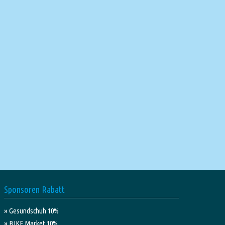
Sponsoren Rabatt
» Gesundschuh 10%
» BIKE Market 10%