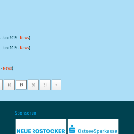
. Juni 2019 -
News
)
. Juni 2019 -
News
)
 -
News
)
18
19
20
21
»
Sponsoren