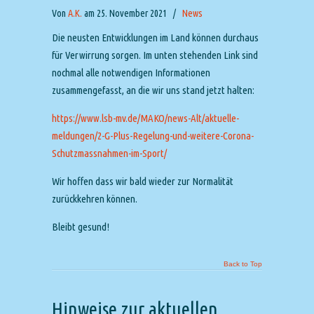
Von
A.K.
am 25. November 2021
/
News
Die neusten Entwicklungen im Land können durchaus
für Verwirrung sorgen. Im unten stehenden Link sind
nochmal alle notwendigen Informationen
zusammengefasst, an die wir uns stand jetzt halten:
https://www.lsb-mv.de/MAKO/news-Alt/aktuelle-
meldungen/2-G-Plus-Regelung-und-weitere-Corona-
Schutzmassnahmen-im-Sport/
Wir hoffen dass wir bald wieder zur Normalität
zurückkehren können.
Bleibt gesund!
Back to Top
Hinweise zur aktuellen