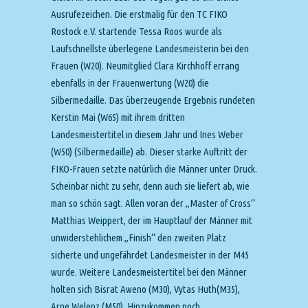
Ausrufezeichen. Die erstmalig für den TC FIKO
Rostock e.V. startende Tessa Roos wurde als
Laufschnellste überlegene Landesmeisterin bei den
Frauen (W20). Neumitglied Clara Kirchhoff errang
ebenfalls in der Frauenwertung (W20) die
Silbermedaille. Das überzeugende Ergebnis rundeten
Kerstin Mai (W65) mit ihrem dritten
Landesmeistertitel in diesem Jahr und Ines Weber
(W50) (Silbermedaille) ab. Dieser starke Auftritt der
FIKO-Frauen setzte natürlich die Männer unter Druck.
Scheinbar nicht zu sehr, denn auch sie liefert ab, wie
man so schön sagt. Allen voran der „Master of Cross“
Matthias Weippert, der im Hauptlauf der Männer mit
unwiderstehlichem „Finish“ den zweiten Platz
sicherte und ungefährdet Landesmeister in der M45
wurde. Weitere Landesmeistertitel bei den Männer
holten sich Bisrat Aweno (M30), Vytas Huth(M35),
Arne Welenz (M50). Hinzukommen noch