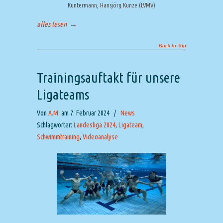
Kuntermann, Hansjörg Kunze (LVMV)
alles lesen
→
Back to Top
Trainingsauftakt für unsere
Ligateams
Von
A.M.
am 7. Februar 2024
/
News
Schlagwörter:
Landesliga 2024
,
Ligateam
,
Schwimmtraining
,
Videoanalyse