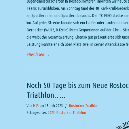
Jugendmeisterschaften in Rostock kämpfen, möchten wir heute
Teams zurückblicken. Am Sonntag fand der 40. Karl-Krull-Gedenk
an Sportlerinnen und Sportlern besucht. Der TC FIKO stellte ins
km. Auf jeder Strecke konnte sich ein Läufer oder Läuferin unse
Bernecker (WU12, 8:12min) ihren Gegnerinnen auf der 2 km – Str
die weibliche Gesamtwertung. Ebenso gut präsentierte sich unse
Leistung konnte er sich über Platz zwei in seiner Altersklasse f
alles lesen
→
Noch 50 Tage bis zum Neue Rosto
Triathlon…..
Von
H.P.
am 15. Juli 2023
/
Rostocker Triathlon
Schlagwörter:
2023
,
Rostocker Triathlon