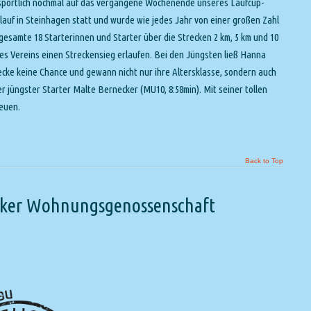
 sportlich nochmal auf das vergangene Wochenende unseres Laufcup-
lauf in Steinhagen statt und wurde wie jedes Jahr von einer großen Zahl
gesamte 18 Starterinnen und Starter über die Strecken 2 km, 5 km und 10
res Vereins einen Streckensieg erlaufen. Bei den Jüngsten ließ Hanna
ecke keine Chance und gewann nicht nur ihre Altersklasse, sondern auch
r jüngster Starter Malte Bernecker (MU10, 8:58min). Mit seiner tollen
reuen.
Back to Top
cker Wohnungsgenossenschaft