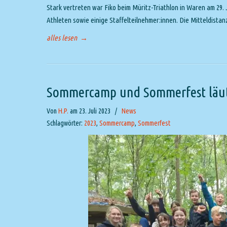
Stark vertreten war Fiko beim Müritz-Triathlon in Waren am 29. J
Athleten sowie einige Staffelteilnehmer:innen. Die Mitteldistan
alles lesen
→
Sommercamp und Sommerfest läut
Von
H.P.
am 23. Juli 2023
/
News
Schlagwörter:
2023
,
Sommercamp
,
Sommerfest