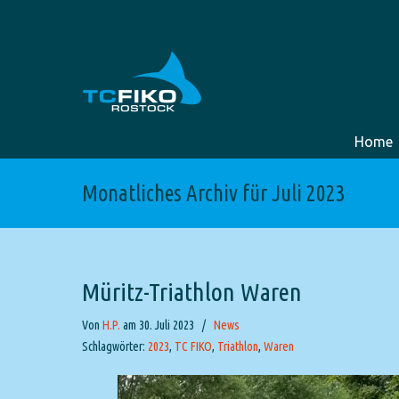
Home
Monatliches Archiv für Juli 2023
Müritz-Triathlon Waren
Von
H.P.
am 30. Juli 2023
/
News
Schlagwörter:
2023
,
TC FIKO
,
Triathlon
,
Waren